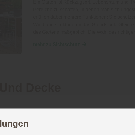
Ein Garten ist Rückzugsort, Lebensraum und Tre
Bereiche zu schaffen, in denen man sich unges
erfüllen dabei mehrere Funktionen: Sie schütze
Wind und strukturieren das Grundstück. Gleichz
des Gartens maßgeblich. Die Wahl des richtig
mehr zu Sichtschutz
Und Decke
Wand und Decke
llungen