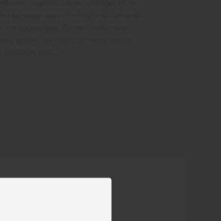
ffpunkt zugleich. Umso wichtiger ist es,
tört bewegen kann. Sichtschutzelemente
n vor neugierigen Blicken, reduzieren
eitig prägen sie das Erscheinungsbild
en Materials und…
Filter anwenden