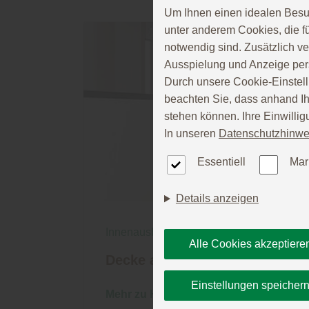
Um Ihnen einen idealen Besu
unter anderem Cookies, die f
notwendig sind. Zusätzlich v
Ausspielung und Anzeige per
Durch unsere Cookie-Einstell
beachten Sie, dass anhand Ihr
stehen können. Ihre Einwilli
In unseren
Datenschutzhinwe
Essentiell
Mar
Details anzeigen
Innenausbau
|
Wand und Decke
Alle Cookies akzeptiere
Decke aus Holz – formschön 
Einstellungen speicher
Mehr zu Holzdecken