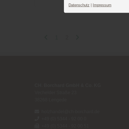
Datenschutz
|
Impressum
1
2
CH. Borchard GmbH & Co. KG
Vechelder Straße 23
38268
Lengede
holzhandel@ch-borchard.de
+49 (0) 5344 - 92 00 0
+49 (0) 5344 - 92 00 51