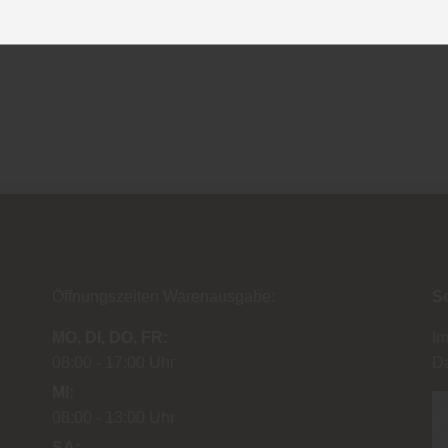
Öffnungszeiten Warenausgabe:
S
MO
DI
DO
FR
I
08:00
17:00 Uhr
D
MI
08:00
13:00 Uhr
SA