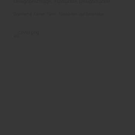
Designbeschläge, Türdrücker, Designdrücker
Brüchert & Kärner
Türen
Türdrücker und Beschläge