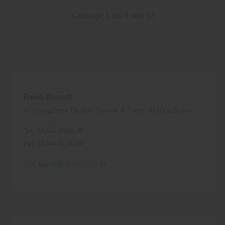
Kataloge 1 bis 9 von 12
René Brandt
Abteilungsleiter Handel / Fenster & Türen - Holzkaufmann
Tel.: 05344 /9200-29
Fax: 05344/92 00-51
rene.brandt@ch-borchard.de