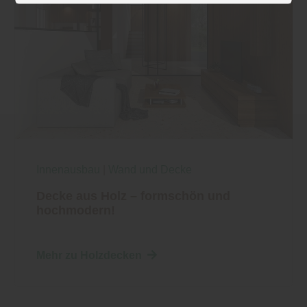
entsprechende Informationen.
Innenausbau
|
Wand und Decke
Decke aus Holz – formschön und
hochmodern!
Mehr zu Holzdecken