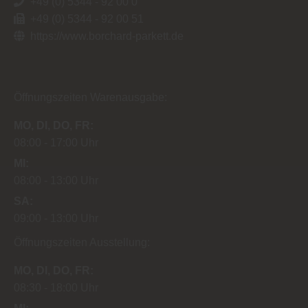
+49 (0) 5344 - 92 00 0
entsprechende Informationen.
+49 (0) 5344 - 92 00 51
https://www.borchard-parkett.de
Öffnungszeiten Warenausgabe:
MO
DI
DO
FR
08:00
17:00 Uhr
MI
08:00
13:00 Uhr
SA
09:00
13:00 Uhr
Öffnungszeiten Ausstellung:
MO
DI
DO
FR
08:30
18:00 Uhr