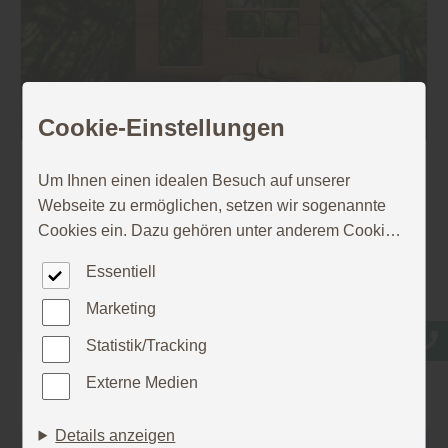
Cookie-Einstellungen
Um Ihnen einen idealen Besuch auf unserer
Holz
|
Holzbau
Webseite zu ermöglichen, setzen wir sogenannte
Mit Holz renovieren - ein altbewährter
Cookies ein. Dazu gehören unter anderem Cookies,
Trend neu belebt
die für die Steuerung und den reibungslosen Betrieb
Essentiell
unserer kommerziellen Unternehmensseite
notwendig sind. Zusätzlich verwenden wir Cookies
Marketing
Mehr zu Holz
zur anonymen Erhebung von Statistiken sowie
Statistik/Tracking
solche, die zur Ausspielung und Anzeige
personalisierter Inhalte auch nach dem Besuch
Externe Medien
unserer Webseite eingesetzt werden können. Durch
unsere Cookie-Einstellungen können Sie selbst
Details anzeigen