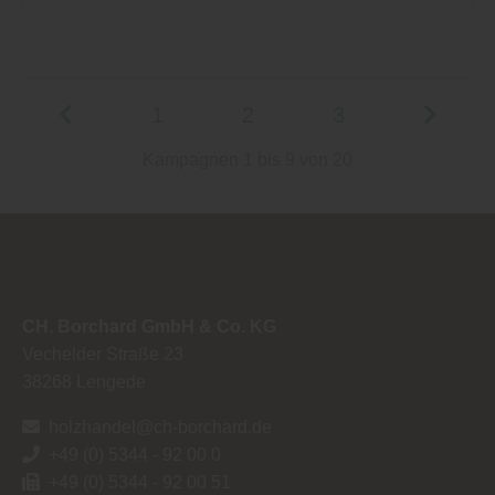
1
2
3
Kampagnen 1 bis 9 von 20
CH. Borchard GmbH & Co. KG
Vechelder Straße 23
38268
Lengede
holzhandel@ch-borchard.de
+49 (0) 5344 - 92 00 0
+49 (0) 5344 - 92 00 51