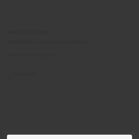
Kährs Luxury Tiles
Vinylböden, zum Kleben und Klicken.
Kährs
Boden
DesignVinyl