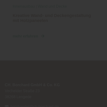
Innenausbau
|
Wand und Decke
Kreative Wand- und Deckengestaltung
mit Holzpaneelen
mehr erfahren
CH. Borchard GmbH & Co. KG
Vechelder Straße 23
38268
Lengede
holzhandel@ch-borchard.de