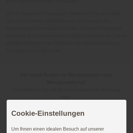
fasst man bei Borchard zusammen.
Wir bei Borchard in Lengede informieren Sie gern über
die verschiedenen Möglichkeiten und beraten Sie
kompetent zu Ihrem Wand-Projekt. Kommen Sie zu uns.
Borchard ist Ihr kompetenter Ansprechpartner zum Thema
Wandgestaltung in der Region rund um Braunschweig,
Salzgitter und Hildesheim
Sie haben Fragen zu Wandpaneelen oder
Wandgestaltung?
Kontaktieren Sie uns für eine kompetente Beratung
unter:
✆ +49 (0) 5344 - 92 00 0 | ✉ holzhandel@ch-
Cookie-Einstellungen
borchard.de
Um Ihnen einen idealen Besuch auf unserer